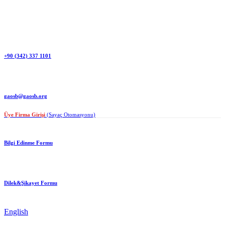
+90 (342) 337 1101
gaosb@gaosb.org
Üye Firma Girişi
(Sayaç Otomasyonu)
Bilgi Edinme Formu
Dilek&Şikayet Formu
English