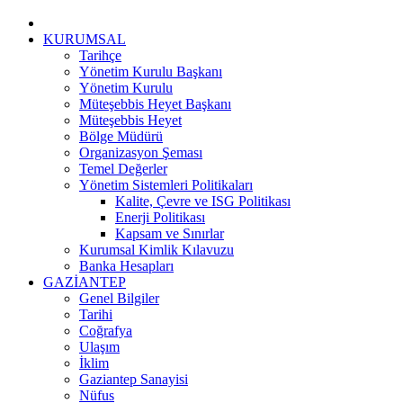
KURUMSAL
Tarihçe
Yönetim Kurulu Başkanı
Yönetim Kurulu
Müteşebbis Heyet Başkanı
Müteşebbis Heyet
Bölge Müdürü
Organizasyon Şeması
Temel Değerler
Yönetim Sistemleri Politikaları
Kalite, Çevre ve ISG Politikası
Enerji Politikası
Kapsam ve Sınırlar
Kurumsal Kimlik Kılavuzu
Banka Hesapları
GAZİANTEP
Genel Bilgiler
Tarihi
Coğrafya
Ulaşım
İklim
Gaziantep Sanayisi
Nüfus