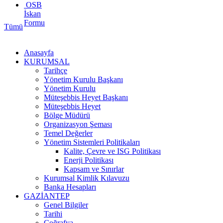
OSB
İskan
Formu
Tümü
Anasayfa
KURUMSAL
Tarihçe
Yönetim Kurulu Başkanı
Yönetim Kurulu
Müteşebbis Heyet Başkanı
Müteşebbis Heyet
Bölge Müdürü
Organizasyon Şeması
Temel Değerler
Yönetim Sistemleri Politikaları
Kalite, Çevre ve ISG Politikası
Enerji Politikası
Kapsam ve Sınırlar
Kurumsal Kimlik Kılavuzu
Banka Hesapları
GAZİANTEP
Genel Bilgiler
Tarihi
Coğrafya