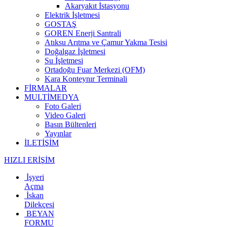
Akaryakıt İstasyonu
Elektrik İşletmesi
GOSTAŞ
GOREN Enerji Santrali
Atıksu Arıtma ve Çamur Yakma Tesisi
Doğalgaz İşletmesi
Su İşletmesi
Ortadoğu Fuar Merkezi (OFM)
Kara Konteynır Terminali
FİRMALAR
MULTİMEDYA
Foto Galeri
Video Galeri
Basın Bültenleri
Yayınlar
İLETİŞİM
HIZLI ERİŞİM
İşyeri
Açma
İskan
Dilekçesi
BEYAN
FORMU