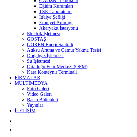
GAOSB Teknokent
Eğitim Kurumları
TSE Laboratuarı
İtfaiye Şefliği
Emniyet Amirliği
Akaryakıt İstasyonu
Elektrik İşletmesi
GOSTAŞ
GOREN Enerji Santrali
Atıksu Arıtma ve Çamur Yakma Tesisi
Doğalgaz İşletmesi
Su İşletmesi
Ortadoğu Fuar Merkezi (OFM)
Kara Konteynır Terminali
FİRMALAR
MULTİMEDYA
Foto Galeri
Video Galeri
Basın Bültenleri
Yayınlar
İLETİŞİM
Bilgi Edinme Formu
Dilek&Şikayet Formu