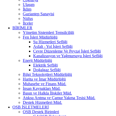
Ulaşım
İklim
Gaziantep Sanayisi
Nüfus
İlçeler
BİRİMLER
Yönetim Sistemleri Temsilciliği
Fen İşleri Müdürlüğü
Su Hizmetleri Şefliği
Asfalt - Yol İşleri Şefliği
Çevre Düzenleme Ve Peyzaj İşleri Şefliği
Kanalizasyon ve Yağmursuyu İşleri Şefliği
Enerji Müdürlüğü
Elektrik Şefliği
Doğalgaz Şefliği
Bilgi Teknolojileri Müdürlüğü
Harita ve İmar Müdürlüğü
Muhasebe ve Finans Müd.
İnsan Kaynakları Müd.
Basın ve Halkla İlişkiler Müd.
Atıksu Arıtma ve Çamur Yakma Tesisi Müd.
Destek Hizmetleri Müd.
OSB İŞLETMELERİ
OSB Destek Birimleri