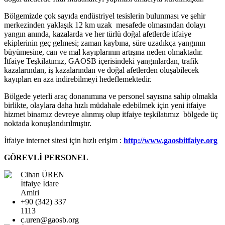
Bölgemizde çok sayıda endüstriyel tesislerin bulunması ve şehir
merkezinden yaklaşık 12 km uzak mesafede olmasından dolayı
yangın anında, kazalarda ve her türlü doğal afetlerde itfaiye
ekiplerinin geç gelmesi; zaman kaybına, süre uzadıkça yangının
büyümesine, can ve mal kayıplarının artışına neden olmaktadır.
İtfaiye Teşkilatımız, GAOSB içerisindeki yangınlardan, trafik
kazalarından, iş kazalarından ve doğal afetlerden oluşabilecek
kayıpları en aza indirebilmeyi hedeflemektedir.
Bölgede yeterli araç donanımına ve personel sayısına sahip olmakla
birlikte, olaylara daha hızlı müdahale edebilmek için yeni itfaiye
hizmet binamız devreye alınmış olup itfaiye teşkilatımız bölgede üç
noktada konuşlandırılmıştır.
İtfaiye internet sitesi için hızlı erişim :
http://www.gaosbitfaiye.org
GÖREVLİ PERSONEL
Cihan ÜREN
İtfaiye İdare
Amiri
+90 (342) 337
1113
c.uren@gaosb.org