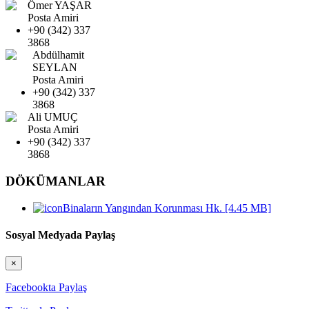
Ömer YAŞAR
Posta Amiri
+90 (342) 337
3868
Abdülhamit
SEYLAN
Posta Amiri
+90 (342) 337
3868
Ali UMUÇ
Posta Amiri
+90 (342) 337
3868
DÖKÜMANLAR
Binaların Yangından Korunması Hk.
[4.45 MB]
Sosyal Medyada Paylaş
×
Facebookta Paylaş