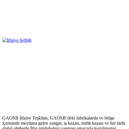
GAOSB İtfaiye Teşkilatı, GAOSB´deki fabrikalarda ve bölge
içerisinde meydana gelen yangın, iş kazası, trafik kazası ve her türlü
doğal afetlerde İtfai müdahaleyi yapması amacıyla kurulmuştur.