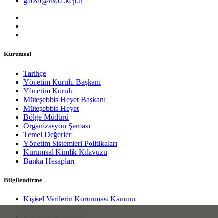
gaosb@hs02.kep.tr
Kurumsal
Tarihçe
Yönetim Kurulu Başkanı
Yönetim Kurulu
Müteşebbis Heyet Başkanı
Müteşebbis Heyet
Bölge Müdürü
Organizasyon Şeması
Temel Değerler
Yönetim Sistemleri Politikaları
Kurumsal Kimlik Kılavuzu
Banka Hesapları
Bilgilendirme
Kişisel Verilerin Korunması Kanunu
Gizlilik
Kullanım Koşulları