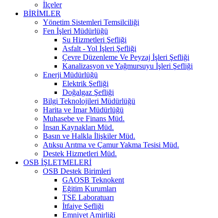
İlçeler
BİRİMLER
Yönetim Sistemleri Temsilciliği
Fen İşleri Müdürlüğü
Su Hizmetleri Şefliği
Asfalt - Yol İşleri Şefliği
Çevre Düzenleme Ve Peyzaj İşleri Şefliği
Kanalizasyon ve Yağmursuyu İşleri Şefliği
Enerji Müdürlüğü
Elektrik Şefliği
Doğalgaz Şefliği
Bilgi Teknolojileri Müdürlüğü
Harita ve İmar Müdürlüğü
Muhasebe ve Finans Müd.
İnsan Kaynakları Müd.
Basın ve Halkla İlişkiler Müd.
Atıksu Arıtma ve Çamur Yakma Tesisi Müd.
Destek Hizmetleri Müd.
OSB İŞLETMELERİ
OSB Destek Birimleri
GAOSB Teknokent
Eğitim Kurumları
TSE Laboratuarı
İtfaiye Şefliği
Emniyet Amirliği