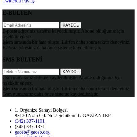
Twitterda Paylaş
E-BÜLTEN
KAYDOL
E-posta adresiniz sisteme kaydedilmiştir. Abone olduğunuz için
teşekkür ederiz.
İşlem sırasında bir hata oluştu. Lürfen daha sonra tekrar deneyiniz.
E-Posta adresiniz daha önce sisteme kaydedilmiştir.
SMS BÜLTENİ
KAYDOL
Gsm numaranız sisteme kaydedilmiştir. Abone olduğunuz için
teşekkür ederiz.
İşlem sırasında bir hata oluştu. Lürfen daha sonra tekrar deneyiniz.
Gsm numaranız daha önce sisteme kaydedilmiştir.
1. Organize Sanayi Bölgesi
83120 Nolu Cd. No:7 Şehitkamil / GAZİANTEP
(342) 337-1101
(342) 337-1371
gaosb@gaosb.org