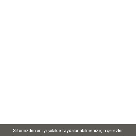
Bölge Müdürü
Organizasyon Şeması
Temel Değerler
Yönetim Sistemleri Politikaları
Kurumsal Kimlik Kılavuzu
Banka Hesapları
Bilgilendirme
Kişisel Verilerin Korunması Kanunu
Gizlilik
Kullanım Koşulları
Sitemizden en iyi şekilde faydalanabilmeniz için çerezler